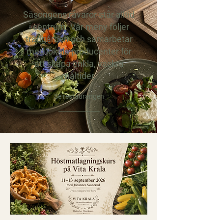
Säsongens råvaror står alltid
i centrum. Vår meny följer
trädgården och samarbetar
med lokala producenter för
att skapa enkla, vackra
måltider.
Se restaurangen