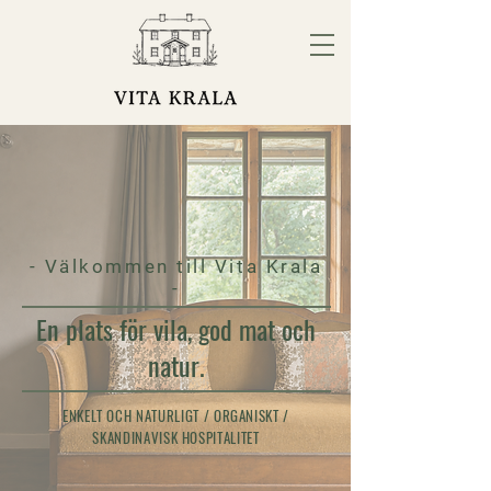
- Välkommen till Vita Krala
-
En plats för vila, god mat och
natur.
ENKELT OCH NATURLIGT / ORGANISKT /
SKANDINAVISK HOSPITALITET