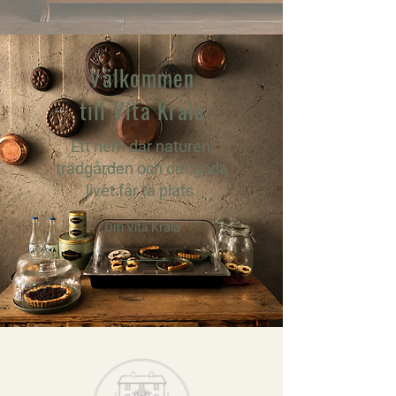
Välkommen
till Vita Krala
Ett hem där naturen,
trädgården och det goda
livet får ta plats.
Om Vita Krala